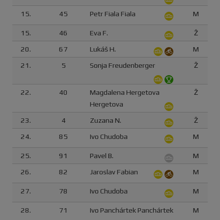
15.
45
Petr Fiala Fiala
M
15.
46
Eva F.
Ž
20.
67
Lukáš H.
M
21.
5
Sonja Freudenberger
Ž
22.
40
Magdalena Hergetova
Ž
Hergetova
23.
4
Zuzana N.
Ž
24.
85
Ivo Chudoba
M
25.
91
Pavel B.
M
26.
82
Jaroslav Fabian
M
27.
78
Ivo Chudoba
M
28.
71
Ivo Panchártek Panchártek
M