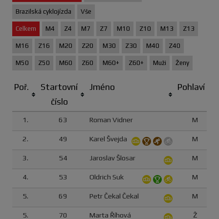
Brazilská cyklojízda
Vše
Celkem
M4
Z4
M7
Z7
M10
Z10
M13
Z13
M16
Z16
M20
Z20
M30
Z30
M40
Z40
M50
Z50
M60
Z60
M60+
Z60+
Muži
Ženy
Poř.
Startovní
Jméno
Pohlaví
číslo
1.
63
Roman Vidner
M
2.
49
Karel Švejda
M
3.
54
Jaroslav Šlosar
M
4.
53
Oldrich Suk
M
5.
69
Petr Čekal Čekal
M
5.
70
Marta Říhová
Ž