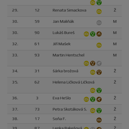
29.
12
Renata Simackova
Ž
30.
59
Jan Maliňák
M
30.
90
Lukáš Bureš
M
32.
61
Jiří Mašek
M
33.
93
Martin Hentschel
M
34.
31
šárka brožová
Ž
35.
62
Helena Ličková Ličková
Ž
36.
3
Eva HeSlo
Ž
37.
73
Petra Skotáková S.
Ž
38.
17
Soňa F.
Ž
39.
87
Lenka Bakešová
Ž