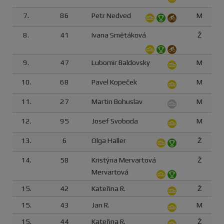
7.
86
Petr Nedved
M
8.
41
Ivana Smětáková
Ž
9.
47
Lubomir Baldovsky
M
10.
68
Pavel Kopeček
M
11.
27
Martin Bohuslav
M
12.
95
Josef Svoboda
M
13.
6
Olga Haller
Ž
14.
58
Kristýna Mervartová
Ž
Mervartová
15.
42
Kateřina R.
Ž
15.
43
Jan R.
M
15.
44
Kateřina R.
Ž