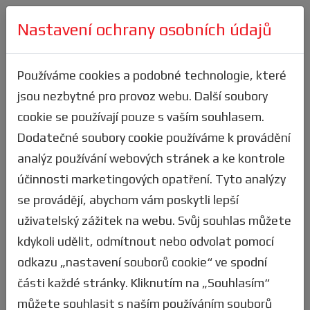
Nastavení ochrany osobních údajů
Přihlásit se
Výsledky
Používáme cookies a podobné technologie, které
jsou nezbytné pro provoz webu. Další soubory
Zde velice jednoduše zjistíš, jak jsi
cookie se používají pouze s vaším souhlasem.
dopadl(a) ty, nebo tví přátelé z týmu.
Dodatečné soubory cookie používáme k provádění
Stejně tak si můžeš filtrovat statistiky ve
analýz používání webových stránek a ke kontrole
všech kategoriích a podle všech kritérií. K
účinnosti marketingových opatření. Tyto analýzy
dispozici máš i textový vyhledávač pro užití
se provádějí, abychom vám poskytli lepší
např. pro vyhledávání dle jména či
uživatelský zážitek na webu. Svůj souhlas můžete
startovního čísla závodníka. Pokud ve
kdykoli udělit, odmítnout nebo odvolat pomocí
výsledcích najdeš nějakou nesrovnalost,
odkazu „nastavení souborů cookie“ ve spodní
napiš
nám
a my to prověříme.
části každé stránky. Kliknutím na „Souhlasím“
TIP: Vytvoř si
uživatelský účet
a stáhni si
můžete souhlasit s naším používáním souborů