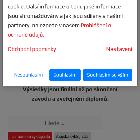
naši mobilní aplikaci. Získáš tak
spoustu
cookie. Další informace o tom, jaké informace
výhod
, vč. snadnějšího přihlášení.sbírat
jsou shromažďovány a jak jsou sdíleny s našimi
odznaky
.
partnery, naleznete v našem
Prohlášení o
ochraně údajů
.
Sleduj ty nejlepší výkony v
KNIZE
REKORDŮ.
Obchodní podmínky
Nastavení
Pozor
- veškeré statistiky jsou k dispozici
už při průběhu samotného závodu a jsou
Nesouhlasím
Souhlasím
Souhlasím se vším
neustále aktualizovány!
Výsledky jsou finální až po skončení
závodu a zveřejnění diplomů.
Tasmánská cyklojízda
Asijská cyklojízda