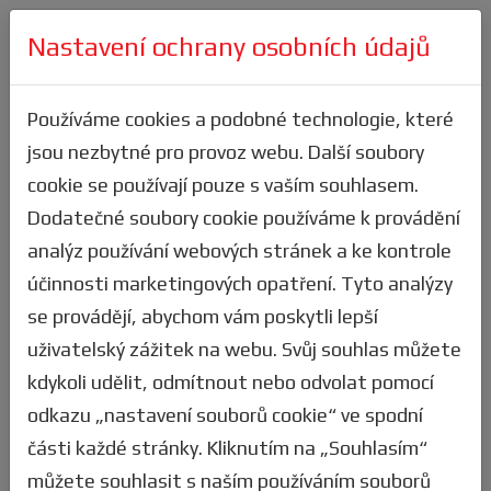
Nastavení ochrany osobních údajů
Přihlásit se
Výsledky
Používáme cookies a podobné technologie, které
jsou nezbytné pro provoz webu. Další soubory
Zde velice jednoduše zjistíš, jak jsi
cookie se používají pouze s vaším souhlasem.
dopadl(a) ty, nebo tví přátelé z týmu.
Dodatečné soubory cookie používáme k provádění
Stejně tak si můžeš filtrovat statistiky ve
analýz používání webových stránek a ke kontrole
všech kategoriích a podle všech kritérií. K
účinnosti marketingových opatření. Tyto analýzy
dispozici máš i textový vyhledávač pro užití
se provádějí, abychom vám poskytli lepší
např. pro vyhledávání dle jména či
uživatelský zážitek na webu. Svůj souhlas můžete
startovního čísla závodníka. Pokud ve
kdykoli udělit, odmítnout nebo odvolat pomocí
výsledcích najdeš nějakou nesrovnalost,
odkazu „nastavení souborů cookie“ ve spodní
napiš
nám
a my to prověříme.
části každé stránky. Kliknutím na „Souhlasím“
TIP: Vytvoř si
uživatelský účet
a stáhni si
můžete souhlasit s naším používáním souborů