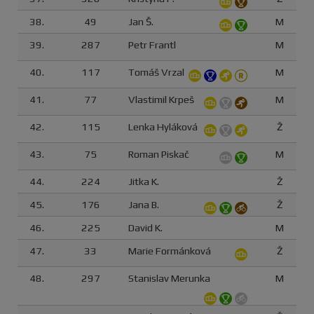
38.
49
Jan Š.
M
39.
287
Petr Frantl
M
40.
117
Tomáš Vrzal
M
41.
77
Vlastimil Krpeš
M
42.
115
Lenka Hyláková
Ž
43.
75
Roman Piskač
M
44.
224
Jitka K.
Ž
45.
176
Jana B.
Ž
46.
225
David K.
M
47.
33
Marie Formánková
Ž
48.
297
Stanislav Merunka
M