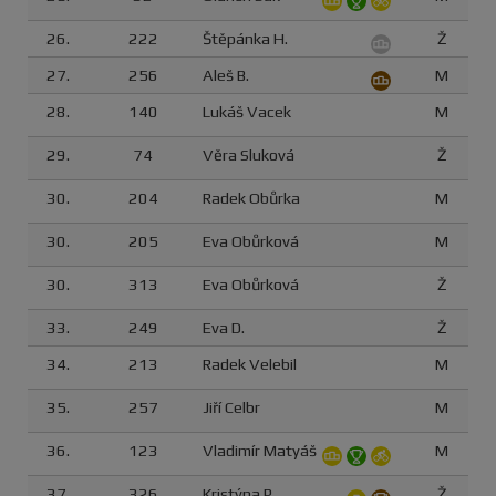
26.
222
Štěpánka H.
Ž
27.
256
Aleš B.
M
28.
140
Lukáš Vacek
M
29.
74
Věra Sluková
Ž
30.
204
Radek Obůrka
M
30.
205
Eva Obůrková
M
30.
313
Eva Obůrková
Ž
33.
249
Eva D.
Ž
34.
213
Radek Velebil
M
35.
257
Jiří Celbr
M
36.
123
Vladimír Matyáš
M
37.
326
Kristýna P.
Ž