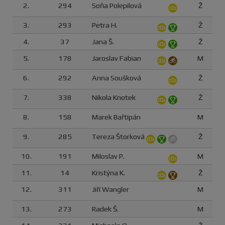
2.
294
Soňa Polepilová
Ž
3.
293
Petra H.
Ž
4.
37
Jana Š.
Ž
5.
178
Jaroslav Fabian
M
6.
292
Anna Soušková
Ž
7.
338
Nikola Knotek
Ž
8.
158
Marek Bařtipán
M
9.
285
Tereza Štorková
Ž
10.
191
Miloslav P.
M
11.
14
Kristýna K.
Ž
12.
311
Jiří Wangler
M
13.
273
Radek Š.
M