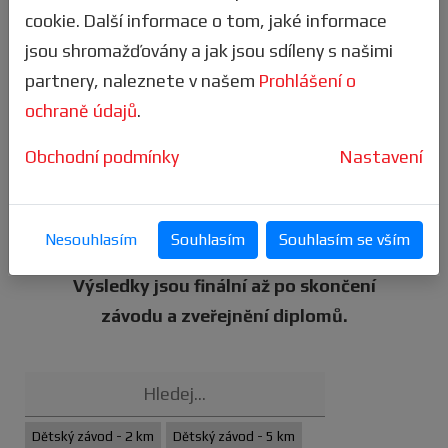
naši mobilní aplikaci. Získáš tak
spoustu
cookie. Další informace o tom, jaké informace
výhod
, vč. snadnějšího přihlášení.sbírat
jsou shromažďovány a jak jsou sdíleny s našimi
odznaky
.
partnery, naleznete v našem
Prohlášení o
ochraně údajů
.
Sleduj ty nejlepší výkony v
KNIZE
REKORDŮ.
Obchodní podmínky
Nastavení
Pozor
- veškeré statistiky jsou k dispozici
už při průběhu samotného závodu a jsou
Nesouhlasím
Souhlasím
Souhlasím se vším
neustále aktualizovány!
Výsledky jsou finální až po skončení
závodu a zveřejnění diplomů.
Dětský závod - 2 km
Dětský závod - 5 km