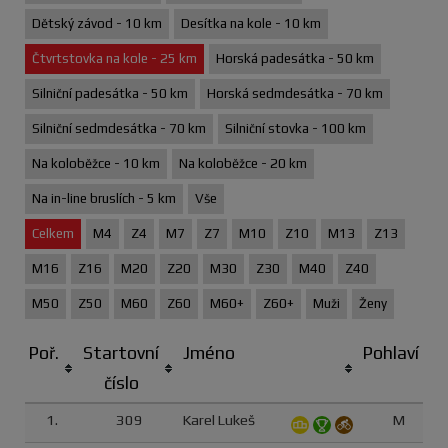
Dětský závod - 10 km
Desítka na kole - 10 km
Čtvrtstovka na kole - 25 km
Horská padesátka - 50 km
Silniční padesátka - 50 km
Horská sedmdesátka - 70 km
Silniční sedmdesátka - 70 km
Silniční stovka - 100 km
Na koloběžce - 10 km
Na koloběžce - 20 km
Na in-line bruslích - 5 km
Vše
Celkem
M4
Z4
M7
Z7
M10
Z10
M13
Z13
M16
Z16
M20
Z20
M30
Z30
M40
Z40
M50
Z50
M60
Z60
M60+
Z60+
Muži
Ženy
Poř.
Startovní
Jméno
Pohlaví
číslo
1.
309
Karel Lukeš
M