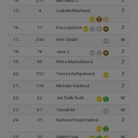
14.
231
Michaela O.
Ž
15.
4
Ludmila Machová
Ž
16.
11
Eva Lepičová
Ž
17.
230
Petr Ordáň
M
18.
76
Jana S.
Ž
19.
90
Petra Macháčková
Ž
20.
157
Tereza Bařtipánová
Ž
21.
139
Michala Vacková
Ž
22.
22
Jan Šváb Šváb
M
23.
67
Tomáš M.
M
24.
35
Barbora Pospíchalová
Ž
25.
32
Oldrich Suk
M