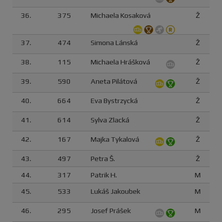
36.
375
Michaela Kosaková
Ž
37.
474
Simona Lánská
Ž
38.
115
Michaela Hrášková
Ž
39.
590
Aneta Pilátová
Ž
40.
664
Eva Bystrzycká
Ž
41.
614
Sylva Zlacká
Ž
42.
167
Majka Tykalová
Ž
43.
497
Petra Š.
Ž
44.
317
Patrik H.
M
45.
533
Lukáš Jakoubek
M
46.
295
Josef Prášek
M