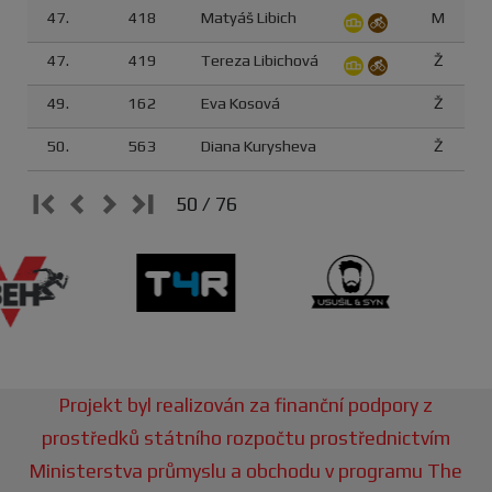
47.
418
Matyáš Libich
M
47.
419
Tereza Libichová
Ž
49.
162
Eva Kosová
Ž
50.
563
Diana Kurysheva
Ž
50 / 76
Projekt byl realizován za finanční podpory z
prostředků státního rozpočtu prostřednictvím
Ministerstva průmyslu a obchodu v programu The