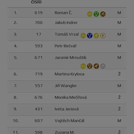
číslo
1.
619
Roman Č.
M
2.
700
Jakub Indrei
M
3.
17
Tomáš Vrzal
M
4.
593
Petr Bečvář
M
5.
671
Jaromír Mrnuštík
M
6.
719
Martina Krylova
Ž
7.
557
Jiří Wangler
M
8.
676
Monika Mečířová
Ž
9.
431
Iveta Jeriová
Ž
10.
607
Vojtěch Mančál
M
11.
598
Zuzana M.
Ž