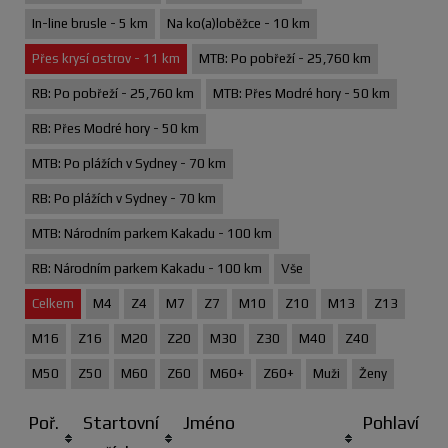
In-line brusle - 5 km
Na ko(a)loběžce - 10 km
Přes krysí ostrov - 11 km
MTB: Po pobřeží - 25,760 km
RB: Po pobřeží - 25,760 km
MTB: Přes Modré hory - 50 km
RB: Přes Modré hory - 50 km
MTB: Po plážích v Sydney - 70 km
RB: Po plážích v Sydney - 70 km
MTB: Národním parkem Kakadu - 100 km
RB: Národním parkem Kakadu - 100 km
Vše
Celkem
M4
Z4
M7
Z7
M10
Z10
M13
Z13
M16
Z16
M20
Z20
M30
Z30
M40
Z40
M50
Z50
M60
Z60
M60+
Z60+
Muži
Ženy
Poř.
Startovní
Jméno
Pohlaví