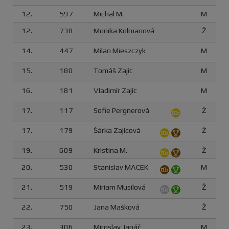
12.
597
Michal M.
M
12.
738
Monika Kolmanová
Ž
14.
447
Milan Mieszczyk
M
15.
180
Tomáš Zajíc
M
16.
181
Vladimír Zajíc
M
17.
117
Sofie Pergnerová
Ž
17.
179
Šárka Zajícová
Ž
19.
609
Kristina M.
Ž
20.
530
Stanislav MACEK
M
21.
519
Miriam Musilová
Ž
22.
750
Jana Mašková
Ž
23.
306
Miroslav Janáč
M