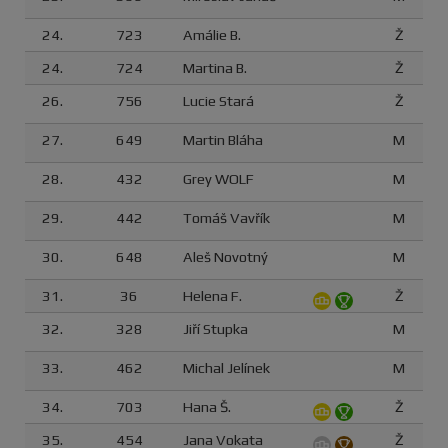
24.
723
Amálie B.
Ž
24.
724
Martina B.
Ž
26.
756
Lucie Stará
Ž
27.
649
Martin Bláha
M
28.
432
Grey WOLF
M
29.
442
Tomáš Vavřík
M
30.
648
Aleš Novotný
M
31.
36
Helena F.
Ž
32.
328
Jiří Stupka
M
33.
462
Michal Jelínek
M
34.
703
Hana Š.
Ž
35.
454
Jana Vokata
Ž