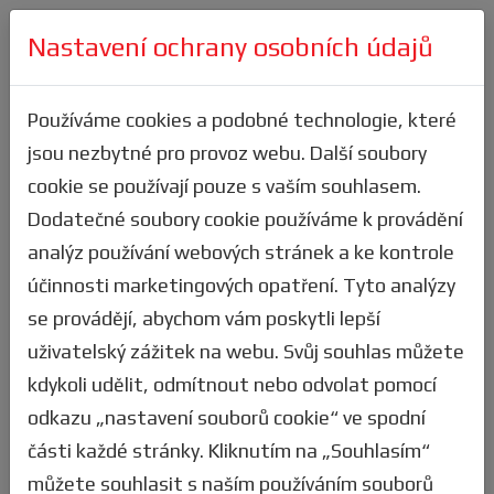
Nastavení ochrany osobních údajů
Přihlásit se
Výsledky
Používáme cookies a podobné technologie, které
jsou nezbytné pro provoz webu. Další soubory
Zde velice jednoduše zjistíš, jak jsi
cookie se používají pouze s vaším souhlasem.
dopadl(a) ty, nebo tví přátelé z týmu.
Dodatečné soubory cookie používáme k provádění
Stejně tak si můžeš filtrovat statistiky ve
analýz používání webových stránek a ke kontrole
všech kategoriích a podle všech kritérií. K
účinnosti marketingových opatření. Tyto analýzy
dispozici máš i textový vyhledávač pro užití
se provádějí, abychom vám poskytli lepší
např. pro vyhledávání dle jména či
uživatelský zážitek na webu. Svůj souhlas můžete
startovního čísla závodníka. Pokud ve
kdykoli udělit, odmítnout nebo odvolat pomocí
výsledcích najdeš nějakou nesrovnalost,
odkazu „nastavení souborů cookie“ ve spodní
napiš
nám
a my to prověříme.
části každé stránky. Kliknutím na „Souhlasím“
TIP: Vytvoř si
uživatelský účet
a stáhni si
můžete souhlasit s naším používáním souborů