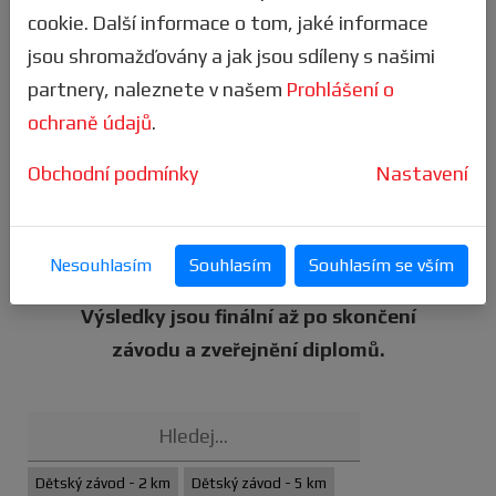
naši mobilní aplikaci. Získáš tak
spoustu
cookie. Další informace o tom, jaké informace
výhod
, vč. snadnějšího přihlášení.sbírat
jsou shromažďovány a jak jsou sdíleny s našimi
odznaky
.
partnery, naleznete v našem
Prohlášení o
ochraně údajů
.
Sleduj ty nejlepší výkony v
KNIZE
REKORDŮ.
Obchodní podmínky
Nastavení
Pozor
- veškeré statistiky jsou k dispozici
už při průběhu samotného závodu a jsou
Nesouhlasím
Souhlasím
Souhlasím se vším
neustále aktualizovány!
Výsledky jsou finální až po skončení
závodu a zveřejnění diplomů.
Dětský závod - 2 km
Dětský závod - 5 km