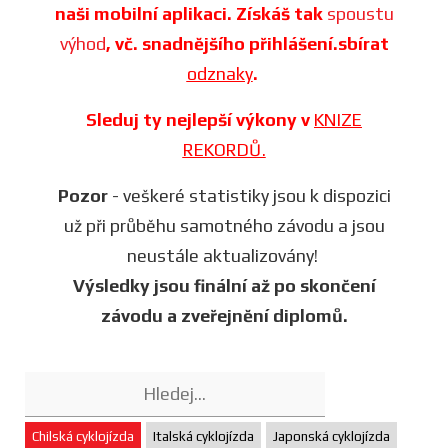
naši mobilní aplikaci. Získáš tak
spoustu
výhod
, vč. snadnějšího přihlášení.sbírat
odznaky
.
Sleduj ty nejlepší výkony v
KNIZE
REKORDŮ.
Pozor
- veškeré statistiky jsou k dispozici
už při průběhu samotného závodu a jsou
neustále aktualizovány!
Výsledky jsou finální až po skončení
závodu a zveřejnění diplomů.
Chilská cyklojízda
Italská cyklojízda
Japonská cyklojízda