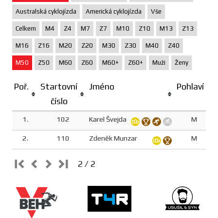
Australská cyklojízda
Americká cyklojízda
Vše
Celkem
M4
Z4
M7
Z7
M10
Z10
M13
Z13
M16
Z16
M20
Z20
M30
Z30
M40
Z40
M50
Z50
M60
Z60
M60+
Z60+
Muži
Ženy
Poř.
Startovní
Jméno
Pohlaví
číslo
1.
102
Karel Švejda
M
2.
110
Zdeněk Munzar
M
2 / 2