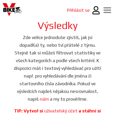
Přihlásit se
Výsledky
Zde velice jednoduše zjistíš, jak jsi
dopadl(a) ty, nebo tví přátelé z týmu.
Stejně tak si můžeš filtrovat statistiky ve
všech kategoriích a podle všech kritérií. K
dispozici máš i textový vyhledávač pro užití
např. pro vyhledávání dle jména či
startovního čísla závodníka. Pokud ve
výsledcích najdeš nějakou nesrovnalost,
napiš
nám
a my to prověříme.
TIP: Vytvoř si
uživatelský účet
a stáhni si