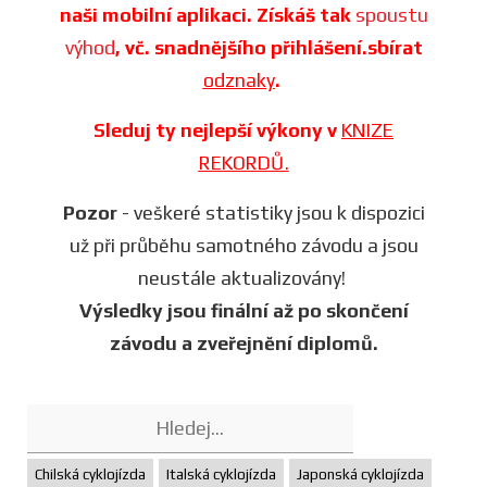
naši mobilní aplikaci. Získáš tak
spoustu
výhod
, vč. snadnějšího přihlášení.sbírat
odznaky
.
Sleduj ty nejlepší výkony v
KNIZE
REKORDŮ.
Pozor
- veškeré statistiky jsou k dispozici
už při průběhu samotného závodu a jsou
neustále aktualizovány!
Výsledky jsou finální až po skončení
závodu a zveřejnění diplomů.
Chilská cyklojízda
Italská cyklojízda
Japonská cyklojízda