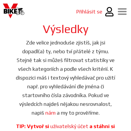
Přihlásit se
Výsledky
Zde velice jednoduše zjistíš, jak jsi
dopadl(a) ty, nebo tví přátelé z týmu.
Stejně tak si můžeš filtrovat statistiky ve
všech kategoriích a podle všech kritérií. K
dispozici máš i textový vyhledávač pro užití
např. pro vyhledávání dle jména či
startovního čísla závodníka. Pokud ve
výsledcích najdeš nějakou nesrovnalost,
napiš
nám
a my to prověříme.
TIP: Vytvoř si
uživatelský účet
a stáhni si