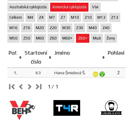
Australská cyklojízda
Americká cyklojízda
Vše
Celkem
M4
Z4
M7
Z7
M10
Z10
M13
Z13
M16
Z16
M20
Z20
M30
Z30
M40
Z40
M50
Z50
M60
Z60
M60+
Z60+
Muži
Ženy
Poř.
Startovní
Jméno
Pohlaví
číslo
1.
63
Hana Šmidová Š.
Ž
1 / 1