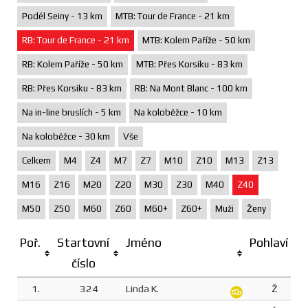
Podél Seiny - 13 km
MTB: Tour de France - 21 km
RB: Tour de France - 21 km
MTB: Kolem Paříže - 50 km
RB: Kolem Paříže - 50 km
MTB: Přes Korsiku - 83 km
RB: Přes Korsiku - 83 km
RB: Na Mont Blanc - 100 km
Na in-line bruslích - 5 km
Na koloběžce - 10 km
Na koloběžce - 30 km
Vše
Celkem
M4
Z4
M7
Z7
M10
Z10
M13
Z13
M16
Z16
M20
Z20
M30
Z30
M40
Z40
M50
Z50
M60
Z60
M60+
Z60+
Muži
Ženy
Poř.
Startovní
Jméno
Pohlaví
číslo
1.
324
Linda K.
Ž