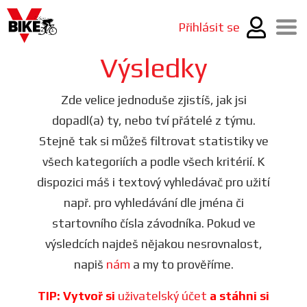
Přihlásit se
Výsledky
Zde velice jednoduše zjistíš, jak jsi
dopadl(a) ty, nebo tví přátelé z týmu.
Stejně tak si můžeš filtrovat statistiky ve
všech kategoriích a podle všech kritérií. K
dispozici máš i textový vyhledávač pro užití
např. pro vyhledávání dle jména či
startovního čísla závodníka. Pokud ve
výsledcích najdeš nějakou nesrovnalost,
napiš
nám
a my to prověříme.
TIP: Vytvoř si
uživatelský účet
a stáhni si