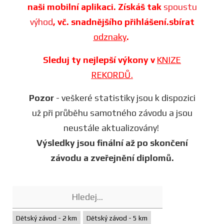
naši mobilní aplikaci. Získáš tak
spoustu
výhod
, vč. snadnějšího přihlášení.sbírat
odznaky
.
Sleduj ty nejlepší výkony v
KNIZE
REKORDŮ.
Pozor
- veškeré statistiky jsou k dispozici
už při průběhu samotného závodu a jsou
neustále aktualizovány!
Výsledky jsou finální až po skončení
závodu a zveřejnění diplomů.
Dětský závod - 2 km
Dětský závod - 5 km