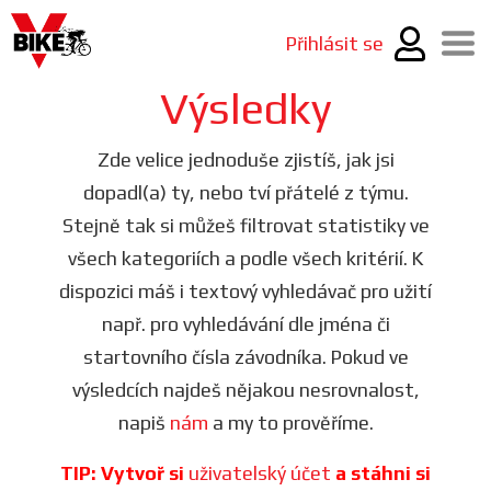
Přihlásit se
Výsledky
Zde velice jednoduše zjistíš, jak jsi
dopadl(a) ty, nebo tví přátelé z týmu.
Stejně tak si můžeš filtrovat statistiky ve
všech kategoriích a podle všech kritérií. K
dispozici máš i textový vyhledávač pro užití
např. pro vyhledávání dle jména či
startovního čísla závodníka. Pokud ve
výsledcích najdeš nějakou nesrovnalost,
napiš
nám
a my to prověříme.
TIP: Vytvoř si
uživatelský účet
a stáhni si