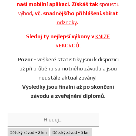
naši mobilní aplikaci. Získáš tak
spoustu
výhod
, vč. snadnějšího přihlášení.sbírat
odznaky
.
Sleduj ty nejlepší výkony v
KNIZE
REKORDŮ.
Pozor
- veškeré statistiky jsou k dispozici
už při průběhu samotného závodu a jsou
neustále aktualizovány!
Výsledky jsou finální až po skončení
závodu a zveřejnění diplomů.
Dětský závod - 2 km
Dětský závod - 5 km