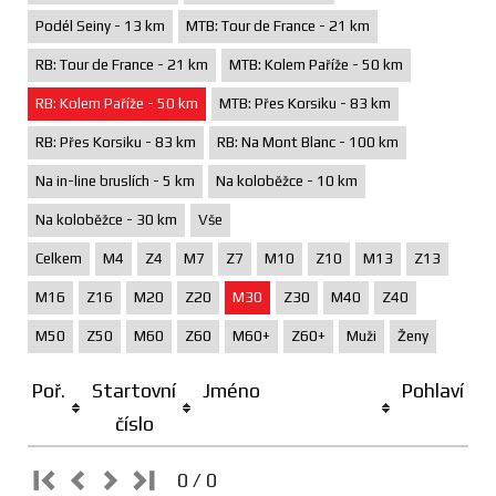
Podél Seiny - 13 km
MTB: Tour de France - 21 km
RB: Tour de France - 21 km
MTB: Kolem Paříže - 50 km
RB: Kolem Paříže - 50 km
MTB: Přes Korsiku - 83 km
RB: Přes Korsiku - 83 km
RB: Na Mont Blanc - 100 km
Na in-line bruslích - 5 km
Na koloběžce - 10 km
Na koloběžce - 30 km
Vše
Celkem
M4
Z4
M7
Z7
M10
Z10
M13
Z13
M16
Z16
M20
Z20
M30
Z30
M40
Z40
M50
Z50
M60
Z60
M60+
Z60+
Muži
Ženy
Poř.
Startovní
Jméno
Pohlaví
číslo
0 / 0