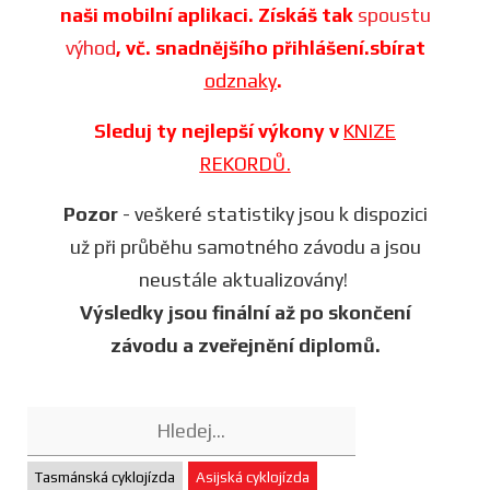
naši mobilní aplikaci. Získáš tak
spoustu
výhod
, vč. snadnějšího přihlášení.sbírat
odznaky
.
Sleduj ty nejlepší výkony v
KNIZE
REKORDŮ.
Pozor
- veškeré statistiky jsou k dispozici
už při průběhu samotného závodu a jsou
neustále aktualizovány!
Výsledky jsou finální až po skončení
závodu a zveřejnění diplomů.
Tasmánská cyklojízda
Asijská cyklojízda