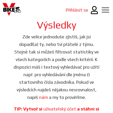
Přihlásit se
Výsledky
Zde velice jednoduše zjistíš, jak jsi
dopadl(a) ty, nebo tví přátelé z týmu.
Stejně tak si můžeš filtrovat statistiky ve
všech kategoriích a podle všech kritérií. K
dispozici máš i textový vyhledávač pro užití
např. pro vyhledávání dle jména či
startovního čísla závodníka. Pokud ve
výsledcích najdeš nějakou nesrovnalost,
napiš
nám
a my to prověříme.
TIP: Vytvoř si
uživatelský účet
a stáhni si