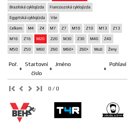
Brazilská cyklojízda
Francouzská cyklojízda
Egyptská cyklojízda
Vše
Celkem
M4
Z4
M7
Z7
M10
Z10
M13
Z13
M16
Z16
M20
Z20
M30
Z30
M40
Z40
M50
Z50
M60
Z60
M60+
Z60+
Muži
Ženy
Poř.
Startovní
Jméno
Pohlaví
číslo
0 / 0