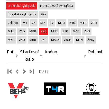
Brazilská cyklojízda
Francouzská cyklojízda
Egyptská cyklojízda
Vše
Celkem
M4
Z4
M7
Z7
M10
Z10
M13
Z13
M16
Z16
M20
Z20
M30
Z30
M40
Z40
M50
Z50
M60
Z60
M60+
Z60+
Muži
Ženy
Poř.
Startovní
Jméno
Pohlaví
číslo
0 / 0