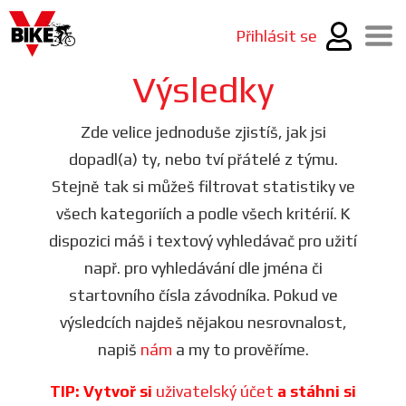
Přihlásit se
Výsledky
Zde velice jednoduše zjistíš, jak jsi
dopadl(a) ty, nebo tví přátelé z týmu.
Stejně tak si můžeš filtrovat statistiky ve
všech kategoriích a podle všech kritérií. K
dispozici máš i textový vyhledávač pro užití
např. pro vyhledávání dle jména či
startovního čísla závodníka. Pokud ve
výsledcích najdeš nějakou nesrovnalost,
napiš
nám
a my to prověříme.
TIP: Vytvoř si
uživatelský účet
a stáhni si