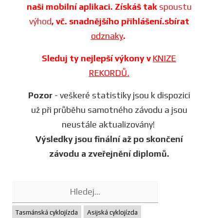
naši mobilní aplikaci. Získáš tak
spoustu
výhod
, vč. snadnějšího přihlášení.sbírat
odznaky
.
Sleduj ty nejlepší výkony v
KNIZE
REKORDŮ.
Pozor
- veškeré statistiky jsou k dispozici
už při průběhu samotného závodu a jsou
neustále aktualizovány!
Výsledky jsou finální až po skončení
závodu a zveřejnění diplomů.
Tasmánská cyklojízda
Asijská cyklojízda