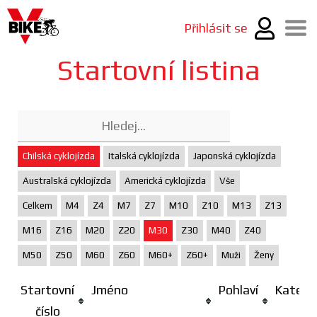
Přihlásit se
Startovní listina
Chilská cyklojízda
Italská cyklojízda
Japonská cyklojízda
Australská cyklojízda
Americká cyklojízda
Vše
Celkem
M4
Z4
M7
Z7
M10
Z10
M13
Z13
M16
Z16
M20
Z20
M30
Z30
M40
Z40
M50
Z50
M60
Z60
M60+
Z60+
Muži
Ženy
Startovní
Jméno
Pohlaví
Katego
číslo