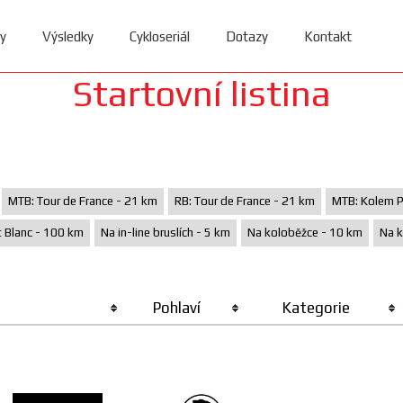
y
Výsledky
Cykloseriál
Dotazy
Kontakt
Startovní listina
MTB: Tour de France - 21 km
RB: Tour de France - 21 km
MTB: Kolem P
 Blanc - 100 km
Na in-line bruslích - 5 km
Na koloběžce - 10 km
Na k
Pohlaví
Kategorie