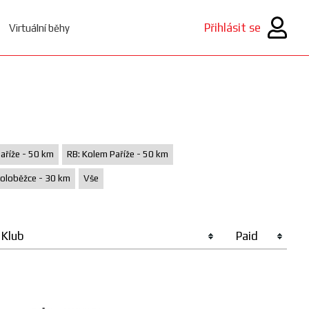
Přihlásit se
Virtuální běhy
aříže - 50 km
RB: Kolem Paříže - 50 km
oloběžce - 30 km
Vše
Klub
Paid