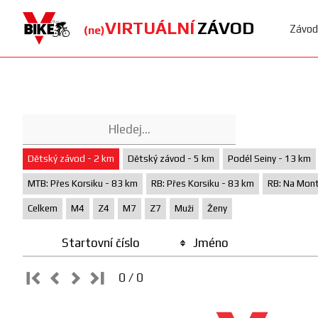
VIRTUÁLNÍ
ZÁVOD
Závod
(ne)
Dětský závod - 2 km
Dětský závod - 5 km
Podél Seiny - 13 km
MTB: Přes Korsiku - 83 km
RB: Přes Korsiku - 83 km
RB: Na Mont
Celkem
M4
Z4
M7
Z7
Muži
Ženy
Startovní číslo
Jméno
0 / 0