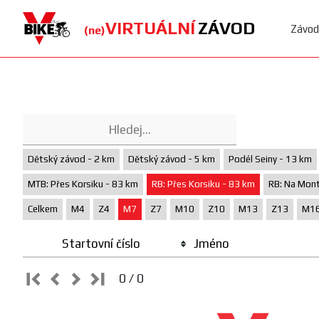
VIRTUÁLNÍ
ZÁVOD
Závod
(ne)
Dětský závod - 2 km
Dětský závod - 5 km
Podél Seiny - 13 km
MTB: Přes Korsiku - 83 km
RB: Přes Korsiku - 83 km
RB: Na Mont
Celkem
M4
Z4
M7
Z7
M10
Z10
M13
Z13
M1
Startovní číslo
Jméno
0 / 0