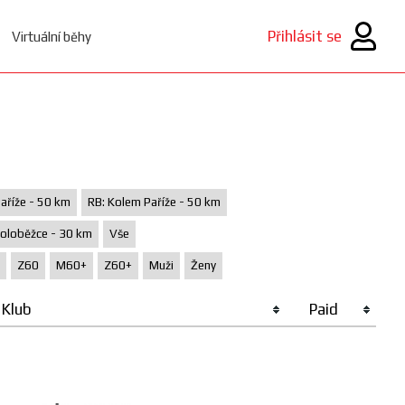
Přihlásit se
Virtuální běhy
aříže - 50 km
RB: Kolem Paříže - 50 km
oloběžce - 30 km
Vše
Z60
M60+
Z60+
Muži
Ženy
Klub
Paid