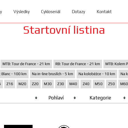
y
Výsledky
Cykloseriál
Dotazy
Kontakt
Startovní listina
MTB: Tour de France - 21 km
RB: Tour de France - 21 km
MTB: Kolem P
 Blanc - 100 km
Na in-line bruslích - 5 km
Na koloběžce - 10 km
Na k
6
Z16
M20
Z20
M30
Z30
M40
Z40
M50
Z50
M60
Pohlaví
Kategorie