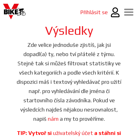
Přihlásit se
Výsledky
Zde velice jednoduše zjistíš, jak jsi
dopadl(a) ty, nebo tví přátelé z týmu.
Stejně tak si můžeš filtrovat statistiky ve
všech kategoriích a podle všech kritérií. K
dispozici máš i textový vyhledávač pro užití
např. pro vyhledávání dle jména či
startovního čísla závodníka. Pokud ve
výsledcích najdeš nějakou nesrovnalost,
napiš
nám
a my to prověříme.
TIP: Vytvoř si
uživatelský účet
a stáhni si