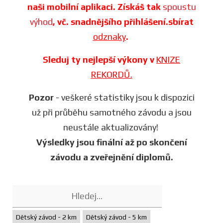
naši mobilní aplikaci. Získáš tak
spoustu
výhod
, vč. snadnějšího přihlášení.sbírat
odznaky
.
Sleduj ty nejlepší výkony v
KNIZE
REKORDŮ.
Pozor
- veškeré statistiky jsou k dispozici
už při průběhu samotného závodu a jsou
neustále aktualizovány!
Výsledky jsou finální až po skončení
závodu a zveřejnění diplomů.
Dětský závod - 2 km
Dětský závod - 5 km