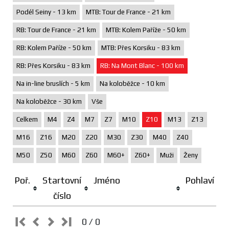
Podél Seiny - 13 km
MTB: Tour de France - 21 km
RB: Tour de France - 21 km
MTB: Kolem Paříže - 50 km
RB: Kolem Paříže - 50 km
MTB: Přes Korsiku - 83 km
RB: Přes Korsiku - 83 km
RB: Na Mont Blanc - 100 km
Na in-line bruslích - 5 km
Na koloběžce - 10 km
Na koloběžce - 30 km
Vše
Celkem
M4
Z4
M7
Z7
M10
Z10
M13
Z13
M16
Z16
M20
Z20
M30
Z30
M40
Z40
M50
Z50
M60
Z60
M60+
Z60+
Muži
Ženy
Poř.
Startovní
Jméno
Pohlaví
číslo
0 / 0