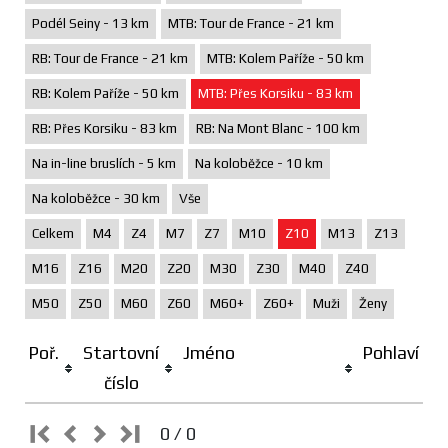
Podél Seiny - 13 km
MTB: Tour de France - 21 km
RB: Tour de France - 21 km
MTB: Kolem Paříže - 50 km
RB: Kolem Paříže - 50 km
MTB: Přes Korsiku - 83 km
RB: Přes Korsiku - 83 km
RB: Na Mont Blanc - 100 km
Na in-line bruslích - 5 km
Na koloběžce - 10 km
Na koloběžce - 30 km
Vše
Celkem
M4
Z4
M7
Z7
M10
Z10
M13
Z13
M16
Z16
M20
Z20
M30
Z30
M40
Z40
M50
Z50
M60
Z60
M60+
Z60+
Muži
Ženy
Poř.
Startovní
Jméno
Pohlaví
číslo
0 / 0