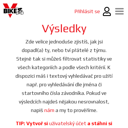
Přihlásit se
Výsledky
Zde velice jednoduše zjistíš, jak jsi
dopadl(a) ty, nebo tví přátelé z týmu.
Stejně tak si můžeš filtrovat statistiky ve
všech kategoriích a podle všech kritérií. K
dispozici máš i textový vyhledávač pro užití
např. pro vyhledávání dle jména či
startovního čísla závodníka. Pokud ve
výsledcích najdeš nějakou nesrovnalost,
napiš
nám
a my to prověříme.
TIP: Vytvoř si
uživatelský účet
a stáhni si