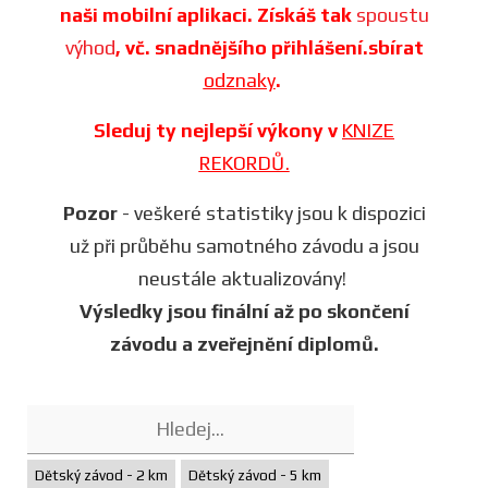
naši mobilní aplikaci. Získáš tak
spoustu
výhod
, vč. snadnějšího přihlášení.sbírat
odznaky
.
Sleduj ty nejlepší výkony v
KNIZE
REKORDŮ.
Pozor
- veškeré statistiky jsou k dispozici
už při průběhu samotného závodu a jsou
neustále aktualizovány!
Výsledky jsou finální až po skončení
závodu a zveřejnění diplomů.
Dětský závod - 2 km
Dětský závod - 5 km