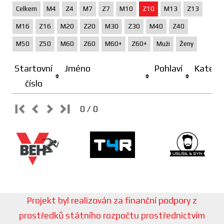
Celkem
M4
Z4
M7
Z7
M10
Z10
M13
Z13
M16
Z16
M20
Z20
M30
Z30
M40
Z40
M50
Z50
M60
Z60
M60+
Z60+
Muži
Ženy
Startovní
Jméno
Pohlaví
Katego
číslo
0 / 0
Projekt byl realizován za finanční podpory z
prostředků státního rozpočtu prostřednictvím