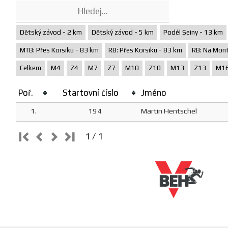
Dětský závod - 2 km
Dětský závod - 5 km
Podél Seiny - 13 km
MTB: Přes Korsiku - 83 km
RB: Přes Korsiku - 83 km
RB: Na Mont
Celkem
M4
Z4
M7
Z7
M10
Z10
M13
Z13
M1
Poř.
Startovní číslo
Jméno
1.
194
Martin Hentschel
1 / 1