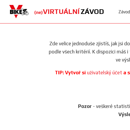
VIRTUÁLNÍ
ZÁVOD
Závod
(ne)
Zde velice jednoduše zjistíš, jak jsi 
podle všech kritérií. K dispozici máš 
ve výs
TIP: Vytvoř si
uživatelský účet
a s
Pozor
- veškeré statist
Výsl