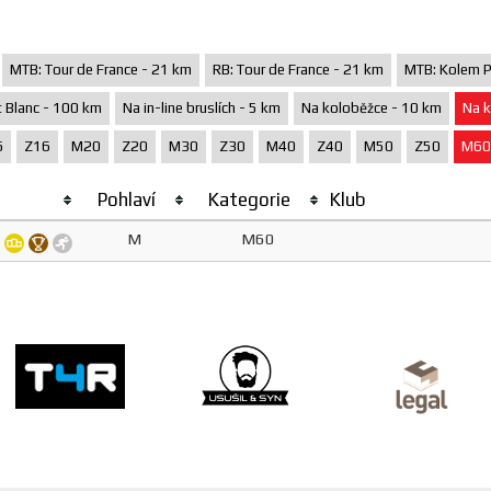
MTB: Tour de France - 21 km
RB: Tour de France - 21 km
MTB: Kolem P
 Blanc - 100 km
Na in-line bruslích - 5 km
Na koloběžce - 10 km
Na k
6
Z16
M20
Z20
M30
Z30
M40
Z40
M50
Z50
M60
Pohlaví
Kategorie
Klub
M
M60