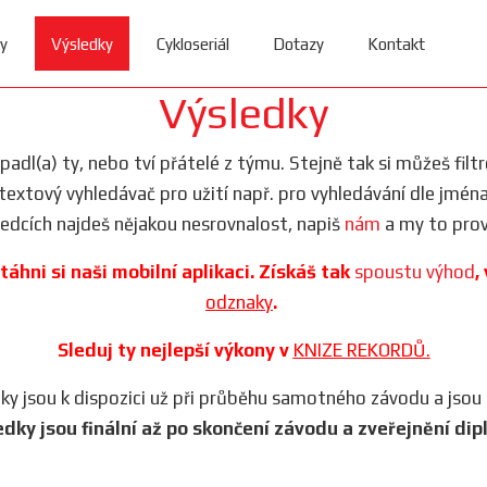
y
Výsledky
Cykloseriál
Dotazy
Kontakt
Výsledky
dopadl(a) ty, nebo tví přátelé z týmu. Stejně tak si můžeš filt
i textový vyhledávač pro užití např. pro vyhledávání dle jmén
ledcích najdeš nějakou nesrovnalost, napiš
nám
a my to prov
táhni si naši mobilní aplikaci. Získáš tak
spoustu výhod
,
odznaky
.
Sleduj ty nejlepší výkony v
KNIZE REKORDŮ.
iky jsou k dispozici už při průběhu samotného závodu a jsou
edky jsou finální až po skončení závodu a zveřejnění dip