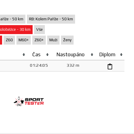
aříže - 50 km
RB: Kolem Paříže - 50 km
oloběžce - 30 km
Vše
Z60
M60+
Z60+
Muži
Ženy
Čas
Nastoupáno
Diplom
01:24:05
332 m