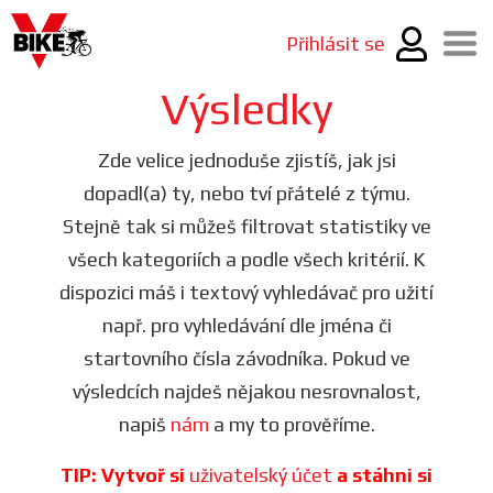
Přihlásit se
Výsledky
Zde velice jednoduše zjistíš, jak jsi
dopadl(a) ty, nebo tví přátelé z týmu.
Stejně tak si můžeš filtrovat statistiky ve
všech kategoriích a podle všech kritérií. K
dispozici máš i textový vyhledávač pro užití
např. pro vyhledávání dle jména či
startovního čísla závodníka. Pokud ve
výsledcích najdeš nějakou nesrovnalost,
napiš
nám
a my to prověříme.
TIP: Vytvoř si
uživatelský účet
a stáhni si