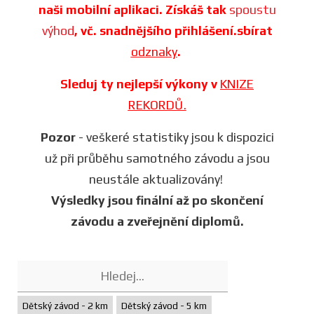
naši mobilní aplikaci. Získáš tak
spoustu
výhod
, vč. snadnějšího přihlášení.sbírat
odznaky
.
Sleduj ty nejlepší výkony v
KNIZE
REKORDŮ.
Pozor
- veškeré statistiky jsou k dispozici
už při průběhu samotného závodu a jsou
neustále aktualizovány!
Výsledky jsou finální až po skončení
závodu a zveřejnění diplomů.
Dětský závod - 2 km
Dětský závod - 5 km