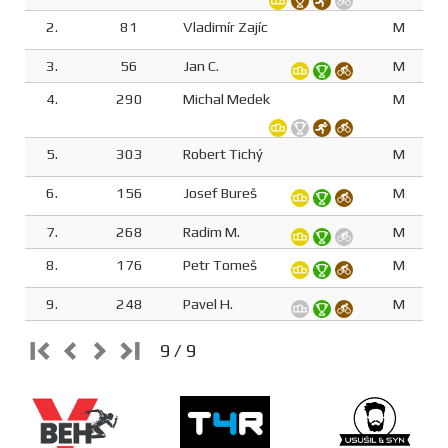
2.
81
Vladimír Zajíc
M
3.
56
Jan C.
M
4.
290
Michal Medek
M
5.
303
Robert Tichý
M
6.
156
Josef Bureš
M
7.
268
Radim M.
M
8.
176
Petr Tomeš
M
9.
248
Pavel H.
M
9 / 9