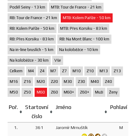
Podél Seiny - 13 km
MTB: Tour de France - 21 km
RB: Tour de France - 21 km
MTB: Kolem Paříže - 50 km
RB: Kolem Paříže - 50 km
MTB: Přes Korsiku - 83 km
RB: Přes Korsiku - 83 km
RB: Na Mont Blanc - 100 km
Na in-line bruslích - 5 km
Na koloběžce - 10 km
Na koloběžce - 30 km
Vše
Celkem
M4
Z4
M7
Z7
M10
Z10
M13
Z13
M16
Z16
M20
Z20
M30
Z30
M40
Z40
M50
Z50
M60
Z60
M60+
Z60+
Muži
Ženy
Poř.
Startovní
Jméno
Pohlaví
číslo
1.
361
Jaromír Mrnuštík
M