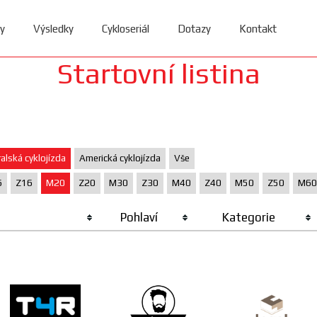
y
Výsledky
Cykloseriál
Dotazy
Kontakt
Startovní listina
alská cyklojízda
Americká cyklojízda
Vše
6
Z16
M20
Z20
M30
Z30
M40
Z40
M50
Z50
M60
Pohlaví
Kategorie