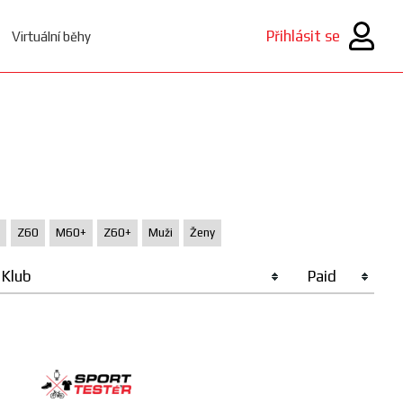
Přihlásit se
Virtuální běhy
Z60
M60+
Z60+
Muži
Ženy
Klub
Paid