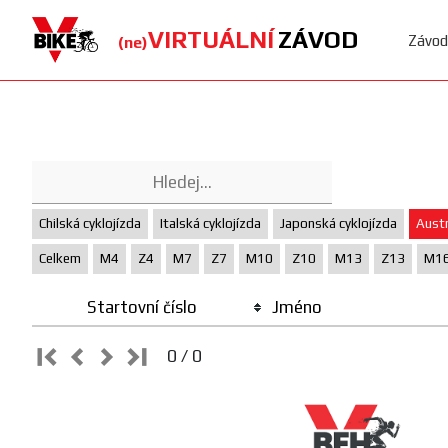
VIRTUÁLNÍ
ZÁVOD
Závod
(ne)
Chilská cyklojízda
Italská cyklojízda
Japonská cyklojízda
Austr
Celkem
M4
Z4
M7
Z7
M10
Z10
M13
Z13
M1
Startovní číslo
Jméno
0 / 0