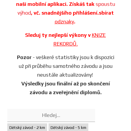
naši mobilní aplikaci. Získáš tak
spoustu
výhod
, vč. snadnějšího přihlášení.sbírat
odznaky
.
Sleduj ty nejlepší výkony v
KNIZE
REKORDŮ.
Pozor
- veškeré statistiky jsou k dispozici
už při průběhu samotného závodu a jsou
neustále aktualizovány!
Výsledky jsou finální až po skončení
závodu a zveřejnění diplomů.
Dětský závod - 2 km
Dětský závod - 5 km