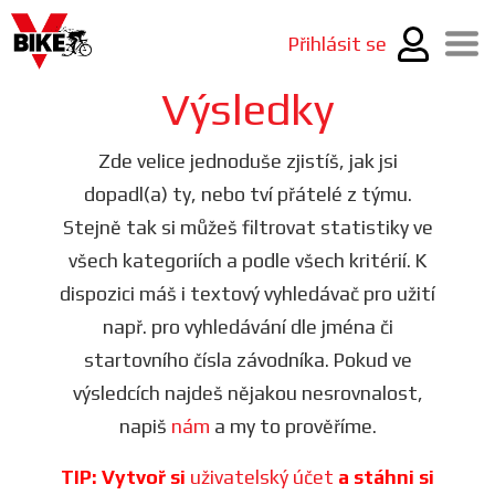
Přihlásit se
Výsledky
Zde velice jednoduše zjistíš, jak jsi
dopadl(a) ty, nebo tví přátelé z týmu.
Stejně tak si můžeš filtrovat statistiky ve
všech kategoriích a podle všech kritérií. K
dispozici máš i textový vyhledávač pro užití
např. pro vyhledávání dle jména či
startovního čísla závodníka. Pokud ve
výsledcích najdeš nějakou nesrovnalost,
napiš
nám
a my to prověříme.
TIP: Vytvoř si
uživatelský účet
a stáhni si