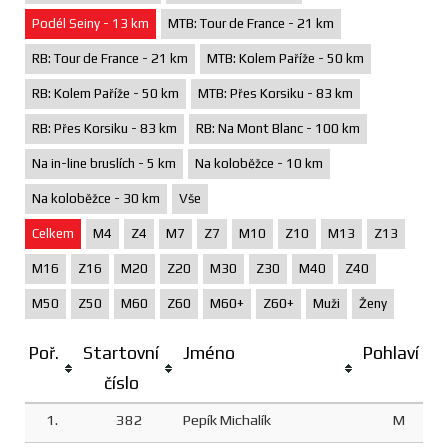
Podél Seiny - 13 km
MTB: Tour de France - 21 km
RB: Tour de France - 21 km
MTB: Kolem Paříže - 50 km
RB: Kolem Paříže - 50 km
MTB: Přes Korsiku - 83 km
RB: Přes Korsiku - 83 km
RB: Na Mont Blanc - 100 km
Na in-line bruslích - 5 km
Na koloběžce - 10 km
Na koloběžce - 30 km
Vše
Celkem
M4
Z4
M7
Z7
M10
Z10
M13
Z13
M16
Z16
M20
Z20
M30
Z30
M40
Z40
M50
Z50
M60
Z60
M60+
Z60+
Muži
Ženy
Poř.
Startovní
Jméno
Pohlaví
číslo
1.
382
Pepík Michalík
M