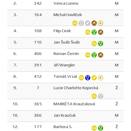
2.
342
Venca Lorenc
M
3.
164
Michal Havlíček
M
4.
108
Filip Cirek
M
5.
110
Jan Šváb Šváb
M
6.
406
Roman Černín
M
7.
391
Jiří Wangler
M
8.
412
Tomáš Vrzal
M
9.
7
Lucie Charlotte Kopecká
Ž
10.
365
MARKÉTA Kraučuková
Ž
10.
366
Jan Kraučuk
M
12.
177
Barbora S.
Ž