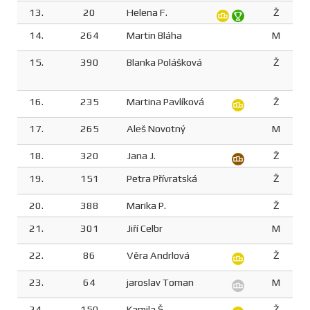
13.
20
Helena F.
Ž
14.
264
Martin Bláha
M
15.
390
Blanka Polášková
Ž
16.
235
Martina Pavlíková
Ž
17.
265
Aleš Novotný
M
18.
320
Jana J.
Ž
19.
151
Petra Přívratská
Ž
20.
388
Marika P.
Ž
21.
301
Jiří Celbr
M
22.
86
Věra Andrlová
Ž
23.
64
jaroslav Toman
M
24.
150
Kamila Š.
Ž