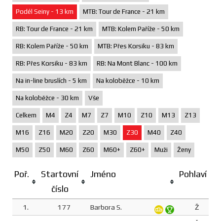
Podél Seiny - 13 km
MTB: Tour de France - 21 km
RB: Tour de France - 21 km
MTB: Kolem Paříže - 50 km
RB: Kolem Paříže - 50 km
MTB: Přes Korsiku - 83 km
RB: Přes Korsiku - 83 km
RB: Na Mont Blanc - 100 km
Na in-line bruslích - 5 km
Na koloběžce - 10 km
Na koloběžce - 30 km
Vše
Celkem
M4
Z4
M7
Z7
M10
Z10
M13
Z13
M16
Z16
M20
Z20
M30
Z30
M40
Z40
M50
Z50
M60
Z60
M60+
Z60+
Muži
Ženy
Poř.
Startovní
Jméno
Pohlaví
číslo
1.
177
Barbora S.
Ž