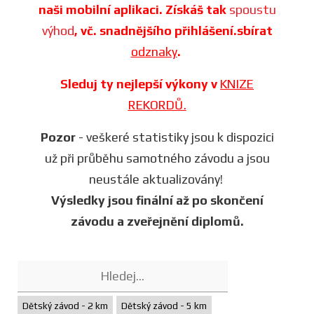
naši mobilní aplikaci. Získáš tak
spoustu
výhod
, vč. snadnějšího přihlášení.sbírat
odznaky
.
Sleduj ty nejlepší výkony v
KNIZE
REKORDŮ.
Pozor
- veškeré statistiky jsou k dispozici
už při průběhu samotného závodu a jsou
neustále aktualizovány!
Výsledky jsou finální až po skončení
závodu a zveřejnění diplomů.
Dětský závod - 2 km
Dětský závod - 5 km