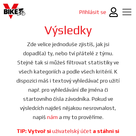
Přihlásit se
Výsledky
Zde velice jednoduše zjistíš, jak jsi
dopadl(a) ty, nebo tví přátelé z týmu.
Stejně tak si můžeš filtrovat statistiky ve
všech kategoriích a podle všech kritérií. K
dispozici máš i textový vyhledávač pro užití
např. pro vyhledávání dle jména či
startovního čísla závodníka. Pokud ve
výsledcích najdeš nějakou nesrovnalost,
napiš
nám
a my to prověříme.
TIP: Vytvoř si
uživatelský účet
a stáhni si