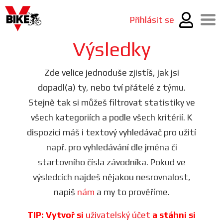
Přihlásit se
Výsledky
Zde velice jednoduše zjistíš, jak jsi
dopadl(a) ty, nebo tví přátelé z týmu.
Stejně tak si můžeš filtrovat statistiky ve
všech kategoriích a podle všech kritérií. K
dispozici máš i textový vyhledávač pro užití
např. pro vyhledávání dle jména či
startovního čísla závodníka. Pokud ve
výsledcích najdeš nějakou nesrovnalost,
napiš
nám
a my to prověříme.
TIP: Vytvoř si
uživatelský účet
a stáhni si