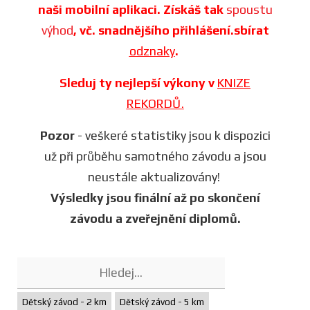
naši mobilní aplikaci. Získáš tak
spoustu
výhod
, vč. snadnějšího přihlášení.sbírat
odznaky
.
Sleduj ty nejlepší výkony v
KNIZE
REKORDŮ.
Pozor
- veškeré statistiky jsou k dispozici
už při průběhu samotného závodu a jsou
neustále aktualizovány!
Výsledky jsou finální až po skončení
závodu a zveřejnění diplomů.
Dětský závod - 2 km
Dětský závod - 5 km