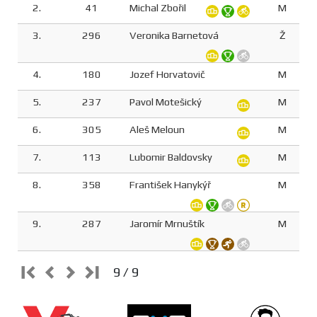
2.
41
Michal Zbořil
M
3.
296
Veronika Barnetová
Ž
4.
180
Jozef Horvatovič
M
5.
237
Pavol Motešický
M
6.
305
Aleš Meloun
M
7.
113
Lubomir Baldovsky
M
8.
358
František Hanykýř
M
9.
287
Jaromír Mrnuštík
M
9 / 9