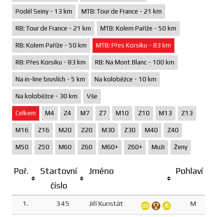
Podél Seiny - 13 km
MTB: Tour de France - 21 km
RB: Tour de France - 21 km
MTB: Kolem Paříže - 50 km
RB: Kolem Paříže - 50 km
MTB: Přes Korsiku - 83 km
RB: Přes Korsiku - 83 km
RB: Na Mont Blanc - 100 km
Na in-line bruslích - 5 km
Na koloběžce - 10 km
Na koloběžce - 30 km
Vše
Celkem
M4
Z4
M7
Z7
M10
Z10
M13
Z13
M16
Z16
M20
Z20
M30
Z30
M40
Z40
M50
Z50
M60
Z60
M60+
Z60+
Muži
Ženy
Poř.
Startovní
Jméno
Pohlaví
číslo
1.
345
Jiří Kunstát
M