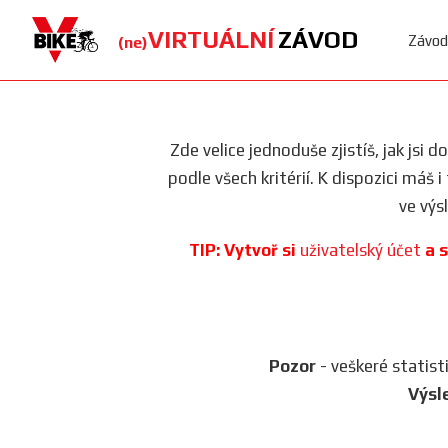
VIRTUÁLNÍ
ZÁVOD
Závod
(ne)
Zde velice jednoduše zjistíš, jak jsi 
podle všech kritérií. K dispozici máš 
ve výs
TIP: Vytvoř si
uživatelský účet
a s
Pozor
- veškeré statist
Výsl