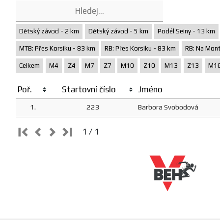
Dětský závod - 2 km
Dětský závod - 5 km
Podél Seiny - 13 km
MTB: Přes Korsiku - 83 km
RB: Přes Korsiku - 83 km
RB: Na Mont
Celkem
M4
Z4
M7
Z7
M10
Z10
M13
Z13
M1
Poř.
Startovní číslo
Jméno
1.
223
Barbora Svobodová
1 / 1