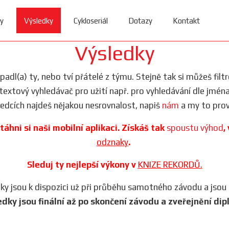
y
Výsledky
Cykloseriál
Dotazy
Kontakt
Výsledky
dopadl(a) ty, nebo tví přátelé z týmu. Stejně tak si můžeš filt
i textový vyhledávač pro užití např. pro vyhledávání dle jmén
ledcích najdeš nějakou nesrovnalost, napiš
nám
a my to prov
táhni si naši mobilní aplikaci. Získáš tak
spoustu výhod
,
odznaky
.
Sleduj ty nejlepší výkony v
KNIZE REKORDŮ.
iky jsou k dispozici už při průběhu samotného závodu a jsou
edky jsou finální až po skončení závodu a zveřejnění dip