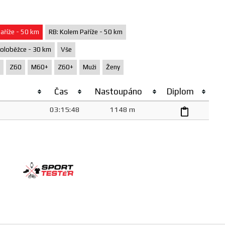
aříže - 50 km
RB: Kolem Paříže - 50 km
oloběžce - 30 km
Vše
Z60
M60+
Z60+
Muži
Ženy
Čas
Nastoupáno
Diplom
03:15:48
1148 m