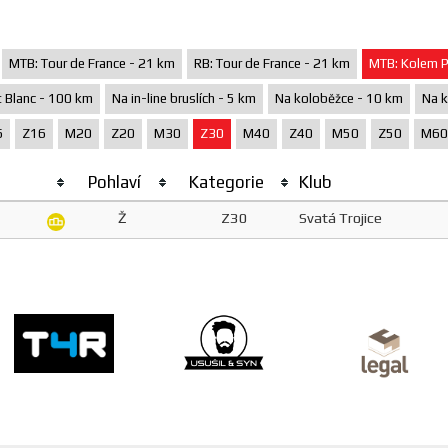
MTB: Tour de France - 21 km
RB: Tour de France - 21 km
MTB: Kolem P
 Blanc - 100 km
Na in-line bruslích - 5 km
Na koloběžce - 10 km
Na k
6
Z16
M20
Z20
M30
Z30
M40
Z40
M50
Z50
M60
Pohlaví
Kategorie
Klub
Ž
Z30
Svatá Trojice