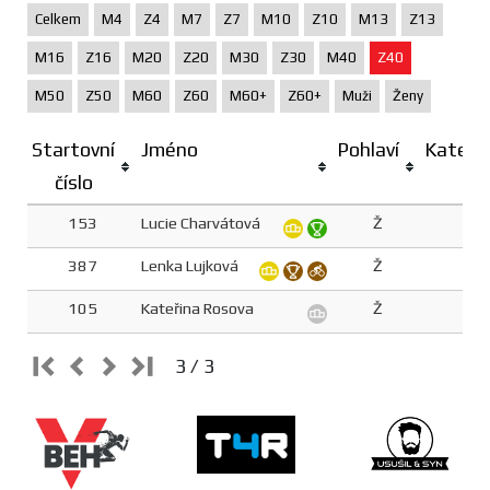
Celkem
M4
Z4
M7
Z7
M10
Z10
M13
Z13
M16
Z16
M20
Z20
M30
Z30
M40
Z40
M50
Z50
M60
Z60
M60+
Z60+
Muži
Ženy
Startovní
Jméno
Pohlaví
Katego
číslo
153
Lucie Charvátová
Ž
Z4
387
Lenka Lujková
Ž
Z4
105
Kateřina Rosova
Ž
Z4
3 / 3