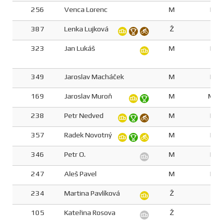
256
Venca Lorenc
M
M4
387
Lenka Lujková
Ž
Z4
323
Jan Lukáš
M
M5
349
Jaroslav Macháček
M
M6
169
Jaroslav Muroň
M
M60
238
Petr Nedved
M
M5
357
Radek Novotný
M
M6
346
Petr O.
M
M6
247
Aleš Pavel
M
M6
234
Martina Pavlíková
Ž
Z3
105
Kateřina Rosova
Ž
Z4