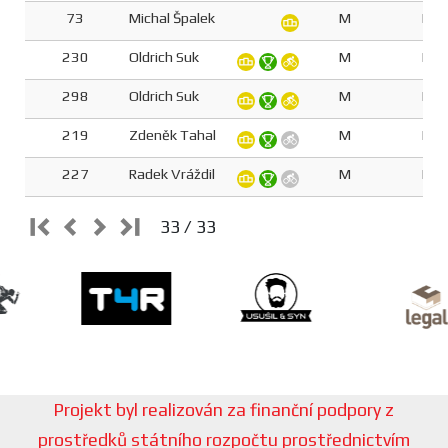
73
Michal Špalek
M
M5
230
Oldrich Suk
M
M6
298
Oldrich Suk
M
M6
219
Zdeněk Tahal
M
M6
227
Radek Vráždil
M
M5
33 / 33
Projekt byl realizován za finanční podpory z
prostředků státního rozpočtu prostřednictvím