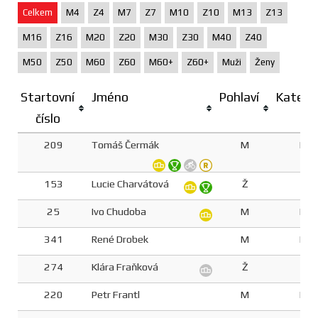
Celkem
M4
Z4
M7
Z7
M10
Z10
M13
Z13
M16
Z16
M20
Z20
M30
Z30
M40
Z40
M50
Z50
M60
Z60
M60+
Z60+
Muži
Ženy
Startovní
Jméno
Pohlaví
Katego
číslo
209
Tomáš Čermák
M
M4
153
Lucie Charvátová
Ž
Z4
25
Ivo Chudoba
M
M6
341
René Drobek
M
M5
274
Klára Fraňková
Ž
Z3
220
Petr Frantl
M
M6