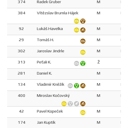
374
Radek Gruber
M
M5
384
Vítězslav Brumla Hájek
M
M6
92
Lukáš Havelka
M
M4
29
Tomáš H.
M
M4
302
Jaroslav Jindrle
M
M4
313
Peťali K.
Ž
Z5
281
Daniel K.
M
M3
134
Vladimír Kněžík
M
M6
400
Miroslav Kočovský
M
M6
42
Pavel Kopeček
M
M5
174
Jan Kuptík
M
M4