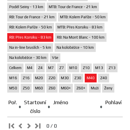
Podél Seiny - 13 km
MTB: Tour de France - 21 km
RB: Tour de France - 21 km
MTB: Kolem Paříže - 50 km
RB: Kolem Paříže - 50 km
MTB: Přes Korsiku - 83 km
RB: Přes Korsiku - 83 km
RB: Na Mont Blanc - 100 km
Na in-line bruslích - 5 km
Na koloběžce - 10 km
Na koloběžce - 30 km
Vše
Celkem
M4
Z4
M7
Z7
M10
Z10
M13
Z13
M16
Z16
M20
Z20
M30
Z30
M40
Z40
M50
Z50
M60
Z60
M60+
Z60+
Muži
Ženy
Poř.
Startovní
Jméno
Pohlaví
číslo
0 / 0