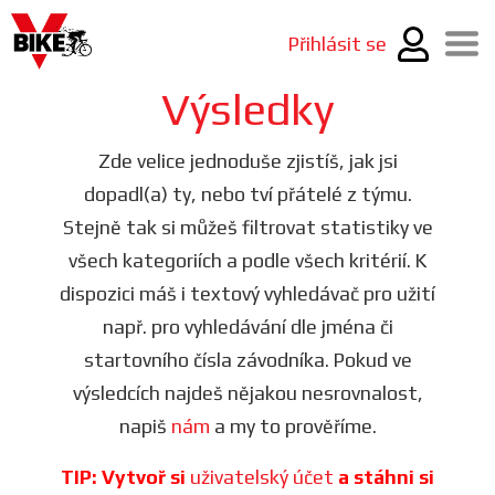
Přihlásit se
Výsledky
Zde velice jednoduše zjistíš, jak jsi
dopadl(a) ty, nebo tví přátelé z týmu.
Stejně tak si můžeš filtrovat statistiky ve
všech kategoriích a podle všech kritérií. K
dispozici máš i textový vyhledávač pro užití
např. pro vyhledávání dle jména či
startovního čísla závodníka. Pokud ve
výsledcích najdeš nějakou nesrovnalost,
napiš
nám
a my to prověříme.
TIP: Vytvoř si
uživatelský účet
a stáhni si