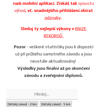
naši mobilní aplikaci. Získáš tak
spoustu
výhod
, vč. snadnějšího přihlášení.sbírat
odznaky
.
Sleduj ty nejlepší výkony v
KNIZE
REKORDŮ.
Pozor
- veškeré statistiky jsou k dispozici
už při průběhu samotného závodu a jsou
neustále aktualizovány!
Výsledky jsou finální až po skončení
závodu a zveřejnění diplomů.
Dětský závod - 2 km
Dětský závod - 5 km