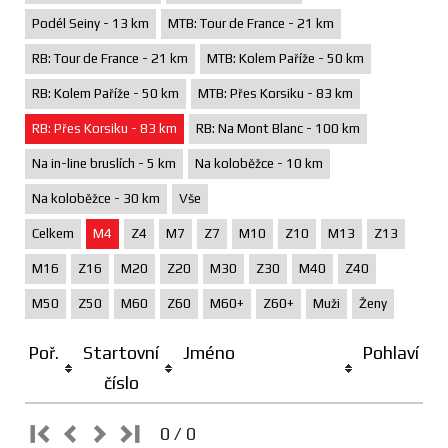
Podél Seiny - 13 km
MTB: Tour de France - 21 km
RB: Tour de France - 21 km
MTB: Kolem Paříže - 50 km
RB: Kolem Paříže - 50 km
MTB: Přes Korsiku - 83 km
RB: Přes Korsiku - 83 km
RB: Na Mont Blanc - 100 km
Na in-line bruslích - 5 km
Na koloběžce - 10 km
Na koloběžce - 30 km
Vše
Celkem
M4
Z4
M7
Z7
M10
Z10
M13
Z13
M16
Z16
M20
Z20
M30
Z30
M40
Z40
M50
Z50
M60
Z60
M60+
Z60+
Muži
Ženy
Poř.
Startovní
Jméno
Pohlaví
číslo
0 / 0