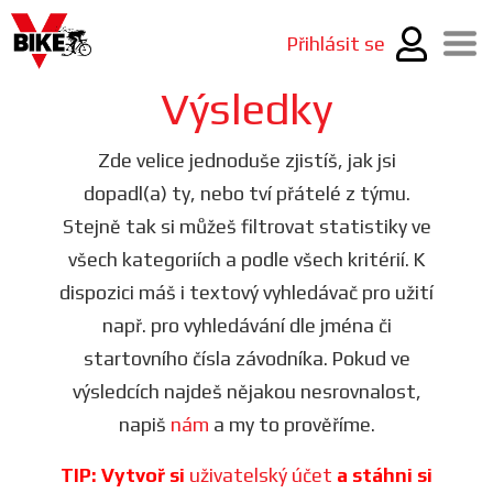
Přihlásit se
Výsledky
Zde velice jednoduše zjistíš, jak jsi
dopadl(a) ty, nebo tví přátelé z týmu.
Stejně tak si můžeš filtrovat statistiky ve
všech kategoriích a podle všech kritérií. K
dispozici máš i textový vyhledávač pro užití
např. pro vyhledávání dle jména či
startovního čísla závodníka. Pokud ve
výsledcích najdeš nějakou nesrovnalost,
napiš
nám
a my to prověříme.
TIP: Vytvoř si
uživatelský účet
a stáhni si