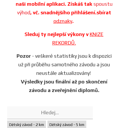
naši mobilní aplikaci. Získáš tak
spoustu
výhod
, vč. snadnějšího přihlášení.sbírat
odznaky
.
Sleduj ty nejlepší výkony v
KNIZE
REKORDŮ.
Pozor
- veškeré statistiky jsou k dispozici
už při průběhu samotného závodu a jsou
neustále aktualizovány!
Výsledky jsou finální až po skončení
závodu a zveřejnění diplomů.
Dětský závod - 2 km
Dětský závod - 5 km