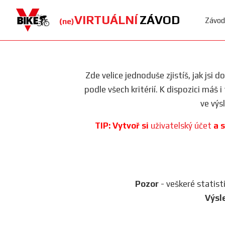
VIRTUÁLNÍ
ZÁVOD
Závod
(ne)
Zde velice jednoduše zjistíš, jak jsi 
podle všech kritérií. K dispozici máš 
ve výs
TIP: Vytvoř si
uživatelský účet
a s
Pozor
- veškeré statist
Výsl