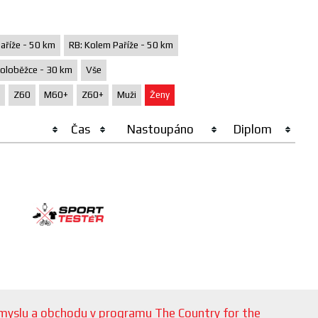
aříže - 50 km
RB: Kolem Paříže - 50 km
oloběžce - 30 km
Vše
Z60
M60+
Z60+
Muži
Ženy
Čas
Nastoupáno
Diplom
růmyslu a obchodu v programu The Country for the