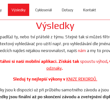
y
Výsledky
Cykloseriál
Dotazy
Kontakt
Výsledky
dopadl(a) ty, nebo tví přátelé z týmu. Stejně tak si můžeš filt
i textový vyhledávač pro užití např. pro vyhledávání dle jmén
ledcích najdeš nějakou nesrovnalost, napiš
nám
a my to prov
táhni si naši mobilní aplikaci. Získáš tak
spoustu výhod
,
odznaky
.
Sleduj ty nejlepší výkony v
KNIZE REKORDŮ.
iky jsou k dispozici už při průběhu samotného závodu a jsou
edky jsou finální až po skončení závodu a zveřejnění dip