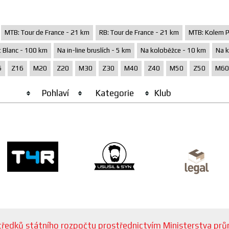
MTB: Tour de France - 21 km
RB: Tour de France - 21 km
MTB: Kolem P
 Blanc - 100 km
Na in-line bruslích - 5 km
Na koloběžce - 10 km
Na k
6
Z16
M20
Z20
M30
Z30
M40
Z40
M50
Z50
M60
Pohlaví
Kategorie
Klub
ostředků státního rozpočtu prostřednictvím Ministerstva p