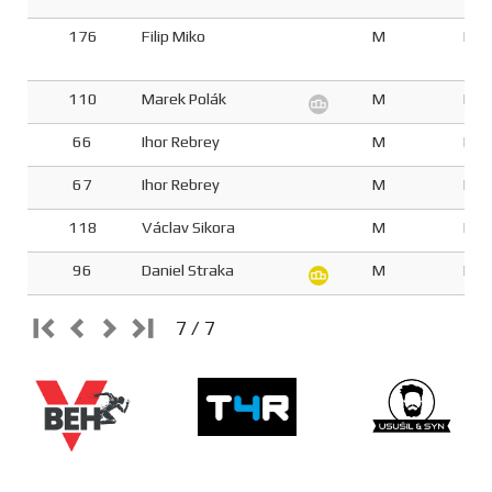
176
Filip Miko
M
M3
110
Marek Polák
M
M3
66
Ihor Rebrey
M
M3
67
Ihor Rebrey
M
M3
118
Václav Sikora
M
M3
96
Daniel Straka
M
M3
7 / 7