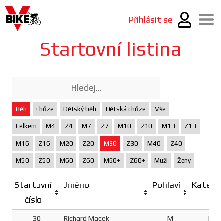
Přihlásit se
Startovní listina
Běh
Chůze
Dětský běh
Dětská chůze
Vše
Celkem
M4
Z4
M7
Z7
M10
Z10
M13
Z13
M16
Z16
M20
Z20
M30
Z30
M40
Z40
M50
Z50
M60
Z60
M60+
Z60+
Muži
Ženy
Startovní
Jméno
Pohlaví
Katego
číslo
30
Richard Macek
M
M3