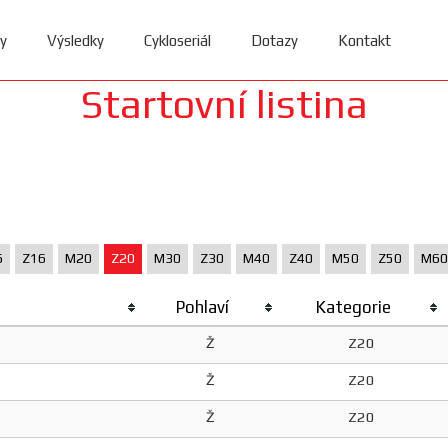
y
Výsledky
Cykloseriál
Dotazy
Kontakt
Startovní listina
6
Z16
M20
Z20
M30
Z30
M40
Z40
M50
Z50
M60
Pohlaví
Kategorie
Ž
Z20
Ž
Z20
Ž
Z20