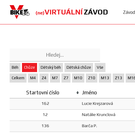
VIRTUÁLNÍ
ZÁVOD
Závod
(ne)
Běh
Chůze
Dětský běh
Dětská chůze
Vše
Celkem
M4
Z4
M7
Z7
M10
Z10
M13
Z13
M1
Startovní číslo
Jméno
162
Lucie Krejzarová
12
Natálie Krunclová
136
Barča P.