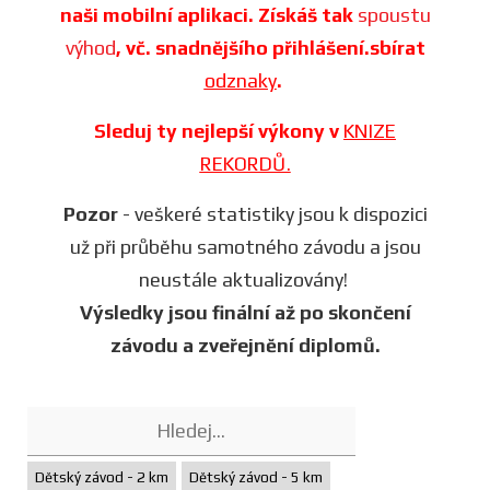
naši mobilní aplikaci. Získáš tak
spoustu
výhod
, vč. snadnějšího přihlášení.sbírat
odznaky
.
Sleduj ty nejlepší výkony v
KNIZE
REKORDŮ.
Pozor
- veškeré statistiky jsou k dispozici
už při průběhu samotného závodu a jsou
neustále aktualizovány!
Výsledky jsou finální až po skončení
závodu a zveřejnění diplomů.
Dětský závod - 2 km
Dětský závod - 5 km