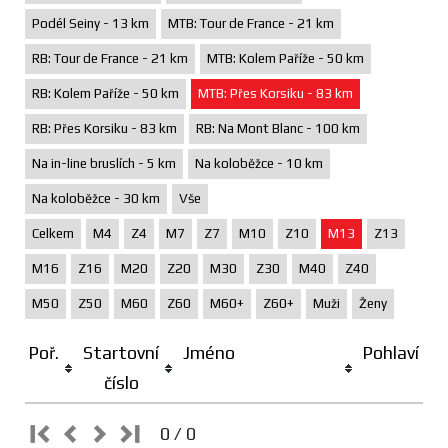
Podél Seiny - 13 km
MTB: Tour de France - 21 km
RB: Tour de France - 21 km
MTB: Kolem Paříže - 50 km
RB: Kolem Paříže - 50 km
MTB: Přes Korsiku - 83 km
RB: Přes Korsiku - 83 km
RB: Na Mont Blanc - 100 km
Na in-line bruslích - 5 km
Na koloběžce - 10 km
Na koloběžce - 30 km
Vše
Celkem
M4
Z4
M7
Z7
M10
Z10
M13
Z13
M16
Z16
M20
Z20
M30
Z30
M40
Z40
M50
Z50
M60
Z60
M60+
Z60+
Muži
Ženy
Poř.
Startovní
Jméno
Pohlaví
číslo
0 / 0