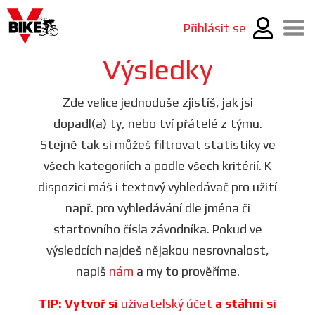
Přihlásit se
Výsledky
Zde velice jednoduše zjistíš, jak jsi
dopadl(a) ty, nebo tví přátelé z týmu.
Stejně tak si můžeš filtrovat statistiky ve
všech kategoriích a podle všech kritérií. K
dispozici máš i textový vyhledávač pro užití
např. pro vyhledávání dle jména či
startovního čísla závodníka. Pokud ve
výsledcích najdeš nějakou nesrovnalost,
napiš
nám
a my to prověříme.
TIP: Vytvoř si
uživatelský účet
a stáhni si