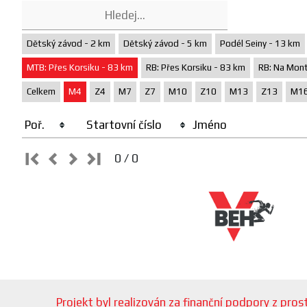
Dětský závod - 2 km
Dětský závod - 5 km
Podél Seiny - 13 km
MTB: Přes Korsiku - 83 km
RB: Přes Korsiku - 83 km
RB: Na Mont
Celkem
M4
Z4
M7
Z7
M10
Z10
M13
Z13
M1
Poř.
Startovní číslo
Jméno
0 / 0
Projekt byl realizován za finanční podpory z pr