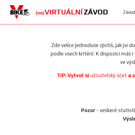
VIRTUÁLNÍ
ZÁVOD
Závod
(ne)
Zde velice jednoduše zjistíš, jak jsi 
podle všech kritérií. K dispozici máš 
ve výs
TIP: Vytvoř si
uživatelský účet
a s
Pozor
- veškeré statist
Výsl