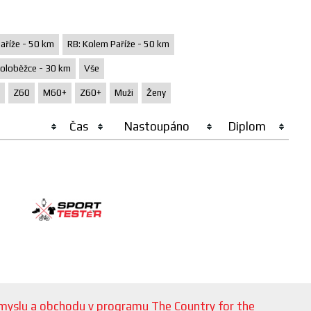
aříže - 50 km
RB: Kolem Paříže - 50 km
oloběžce - 30 km
Vše
Z60
M60+
Z60+
Muži
Ženy
Čas
Nastoupáno
Diplom
růmyslu a obchodu v programu The Country for the