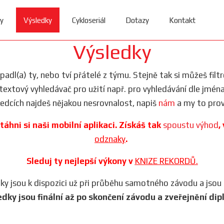
y
Výsledky
Cykloseriál
Dotazy
Kontakt
Výsledky
dopadl(a) ty, nebo tví přátelé z týmu. Stejně tak si můžeš filt
i textový vyhledávač pro užití např. pro vyhledávání dle jmén
ledcích najdeš nějakou nesrovnalost, napiš
nám
a my to prov
táhni si naši mobilní aplikaci. Získáš tak
spoustu výhod
,
odznaky
.
Sleduj ty nejlepší výkony v
KNIZE REKORDŮ.
iky jsou k dispozici už při průběhu samotného závodu a jsou
edky jsou finální až po skončení závodu a zveřejnění dip