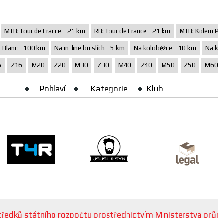
MTB: Tour de France - 21 km
RB: Tour de France - 21 km
MTB: Kolem P
 Blanc - 100 km
Na in-line bruslích - 5 km
Na koloběžce - 10 km
Na k
6
Z16
M20
Z20
M30
Z30
M40
Z40
M50
Z50
M60
Pohlaví
Kategorie
Klub
ostředků státního rozpočtu prostřednictvím Ministerstva p