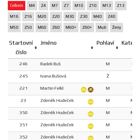
Celkem
M4
Z4
M7
Z7
M10
Z10
M13
Z13
M16
Z16
M20
Z20
M30
Z30
M40
Z40
M50
Z50
M60
Z60
M60+
Z60+
Muži
Ženy
Startovní
Jméno
Pohlaví
Katego
číslo
246
Radek Buš
M
M5
245
Ivana Bušová
Ž
Z6
221
Martin Felkl
M
M5
23
Zdeněk Hudeček
M
M60
350
Zdeněk Hudeček
M
M60
351
Zdeněk Hudeček
M
M60
352
Zdeněk Hudeček
M
M60