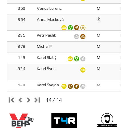
250
Venca Lorenc
M
M4
354
Anna Macková
Ž
Z5
295
Petr Paulík
M
M5
378
Michal P.
M
M5
143
Karel Slabý
M
M5
334
Karel Švec
M
M6
120
Karel Švejda
M
M5
14 / 14